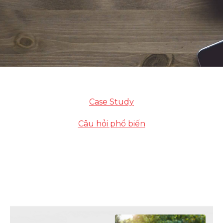
Case Study
Câu hỏi phổ biến