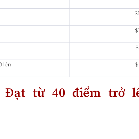
$
$
$
ở lên
$
 Đạt từ 40 điểm trở l