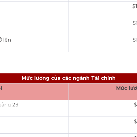
$
$
ở lên
$
Mức lương của các ngành Tài chính
i
Mức lươ
bằng 23
$
$