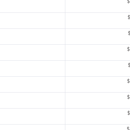
$
$
$
$
$
$
$