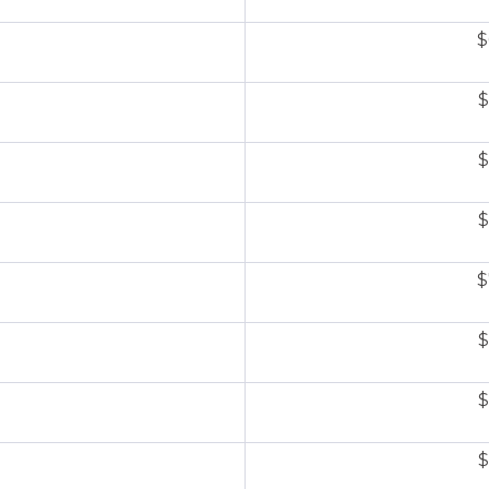
$
$
$
$
$
$
$
$