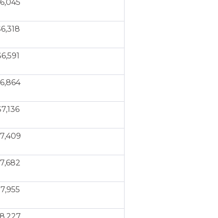
6,045
6,318
$6,591
6,864
$7,136
7,409
7,682
7,955
8,227