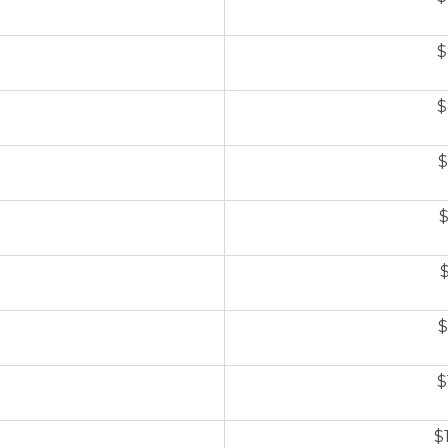
$
$
$
$
$
$
$
$