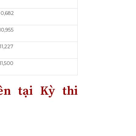
10,682
10,955
11,227
11,500
ên tại Kỳ thi