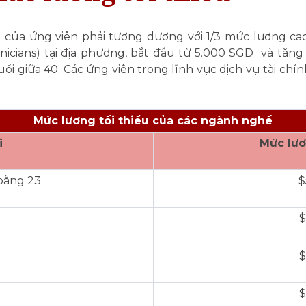
của ứng viên phải tương đương với 1/3 mức lương cao
icians) tại địa phương, bắt đầu từ 5.000 SGD và tăng d
uổi giữa 40. Các ứng viên trong lĩnh vực dịch vụ tài ch
Mức lương tối thiểu của các ngành nghề
i
Mức lươ
bằng 23
$
$
$
$