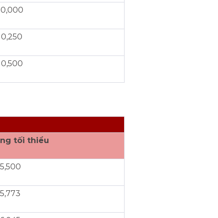
10,000
10,250
10,500
ng tối thiểu
5,500
5,773