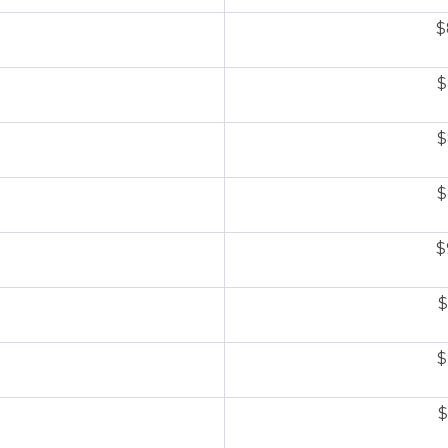
$
$
$
$
$
$
$
$