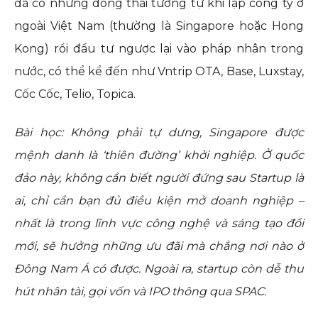
đã có những động thái tương tự khi lập công ty ở
ngoài Việt Nam (thường là Singapore hoặc Hong
Kong) rồi đầu tư ngược lại vào pháp nhân trong
nước, có thể kể đến như Vntrip OTA, Base, Luxstay,
Cốc Cốc, Telio, Topica.
Bài học: Không phải tự dưng, Singapore được
mệnh danh là ‘thiên đường’ khởi nghiệp. Ở quốc
đảo này, không cần biết người đứng sau Startup là
ai, chỉ cần bạn đủ điều kiện mở doanh nghiệp –
nhất là trong lĩnh vực công nghệ và sáng tạo đổi
mới, sẽ hưởng những ưu đãi mà chẳng nơi nào ở
Đông Nam Á có được. Ngoài ra, startup còn dễ thu
hút nhân tài, gọi vốn và IPO thông qua SPAC.