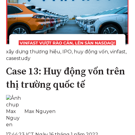
xây dựng thương hiệu
,
IPO
,
huy động vốn
,
vinfast
,
casestudy
Case 13: Huy động vốn trên
thị trường quốc tế
Max Nguyen
17:44:23 ICT Ngày 16 tháng 1 năm 2022