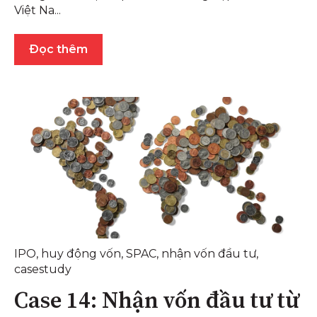
Việt Na...
Đọc thêm
IPO
,
huy động vốn
,
SPAC
,
nhận vốn đầu tư
,
casestudy
Case 14: Nhận vốn đầu tư từ